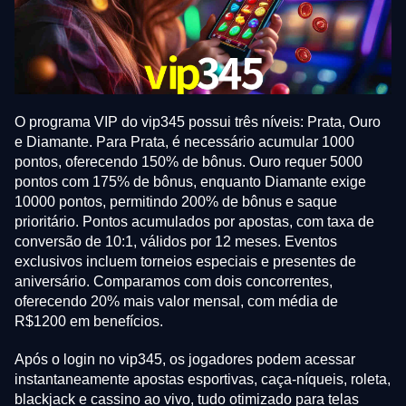
O programa VIP do vip345 possui três níveis: Prata, Ouro
e Diamante. Para Prata, é necessário acumular 1000
pontos, oferecendo 150% de bônus. Ouro requer 5000
pontos com 175% de bônus, enquanto Diamante exige
10000 pontos, permitindo 200% de bônus e saque
prioritário. Pontos acumulados por apostas, com taxa de
conversão de 10:1, válidos por 12 meses. Eventos
exclusivos incluem torneios especiais e presentes de
aniversário. Comparamos com dois concorrentes,
oferecendo 20% mais valor mensal, com média de
R$1200 em benefícios.
Após o login no vip345, os jogadores podem acessar
instantaneamente apostas esportivas, caça-níqueis, roleta,
blackjack e cassino ao vivo, tudo otimizado para telas