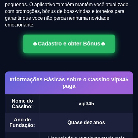
pequenas. O aplicativo também mantém você atualizado
com promoções, bônus de boas-vindas e torneios para
garantir que você não perca nenhuma novidade
emocionante.
🔥Cadastro e obter Bônus🔥
Informações Básicas sobre o Cassino vip345
paga
Nome do
vip345
Cassino:
Ano de
Quase dez anos
Fundação: