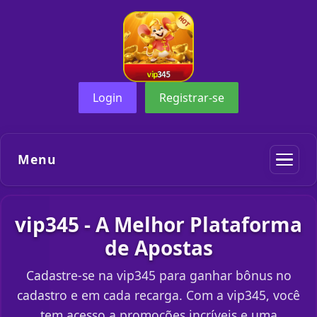
Login
Registrar-se
Menu
vip345 - A Melhor Plataforma
de Apostas
Cadastre-se na vip345 para ganhar bônus no
cadastro e em cada recarga. Com a vip345, você
tem acesso a promoções incríveis e uma