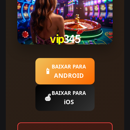
BAIXAR PARA
📱
ANDROID
BAIXAR PARA
🍎
iOS