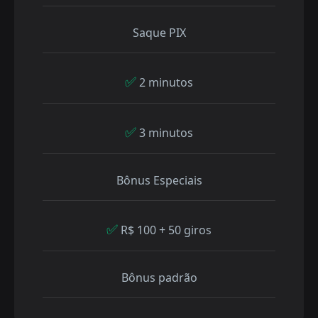
Saque PIX
✅
2 minutos
✅
3 minutos
Bônus Especiais
✅
R$ 100 + 50 giros
Bônus padrão