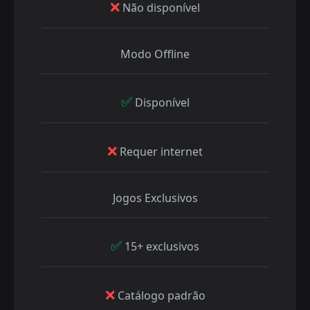
❌
Não disponível
Modo Offline
✅
Disponível
❌
Requer internet
Jogos Exclusivos
✅
15+ exclusivos
❌
Catálogo padrão