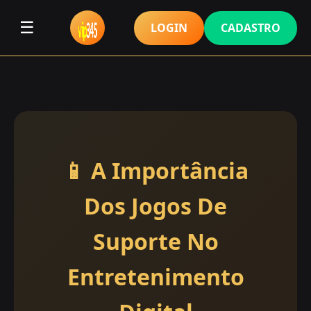
☰
LOGIN
CADASTRO
📱 A Importância
Dos Jogos De
Suporte No
Entretenimento