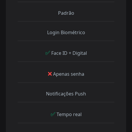
Padrão
Login Biométrico
✅
Face ID + Digital
❌
Apenas senha
Notificações Push
✅
Tempo real