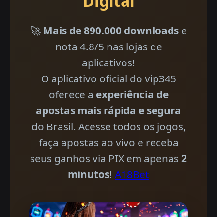
Digital
🚀
Mais de 890.000 downloads
e
nota 4.8/5 nas lojas de
aplicativos!
O aplicativo oficial do vip345
oferece a
experiência de
apostas mais rápida e segura
do Brasil. Acesse todos os jogos,
faça apostas ao vivo e receba
seus ganhos via PIX em apenas
2
minutos
!
A18Bet