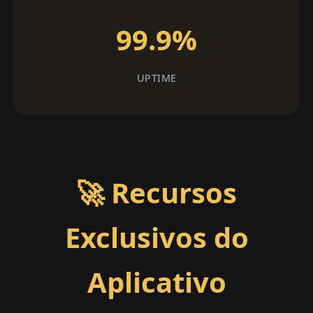
99.9%
UPTIME
🚀 Recursos
Exclusivos do
Aplicativo