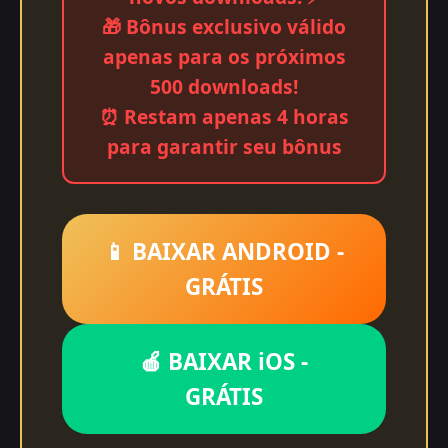
🎁 Bônus exclusivo válido
apenas para os próximos
500 downloads!
⏰ Restam apenas 4 horas
para garantir seu bônus
📱 BAIXAR ANDROID -
GRÁTIS
🍎 BAIXAR iOS -
GRÁTIS