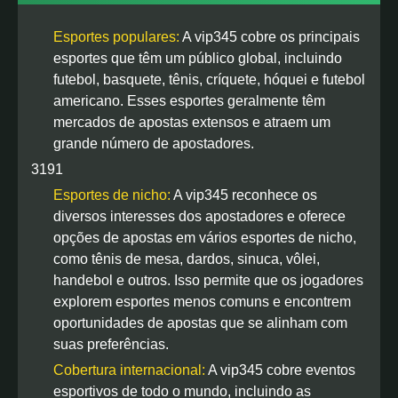
Esportes populares:
A vip345 cobre os principais
esportes que têm um público global, incluindo
futebol, basquete, tênis, críquete, hóquei e futebol
americano. Esses esportes geralmente têm
mercados de apostas extensos e atraem um
grande número de apostadores.
3191
Esportes de nicho:
A vip345 reconhece os
diversos interesses dos apostadores e oferece
opções de apostas em vários esportes de nicho,
como tênis de mesa, dardos, sinuca, vôlei,
handebol e outros. Isso permite que os jogadores
explorem esportes menos comuns e encontrem
oportunidades de apostas que se alinham com
suas preferências.
Cobertura internacional:
A vip345 cobre eventos
esportivos de todo o mundo, incluindo as