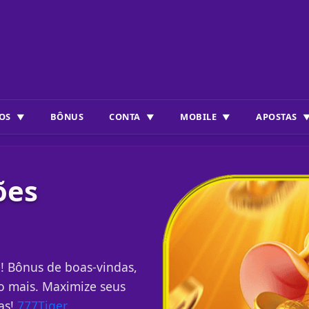
OS
BÔNUS
CONTA
MOBILE
APOSTAS
ões
5! Bônus de boas-vindas,
o mais. Maximize seus
as!
777Tiger