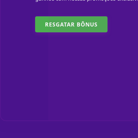
RESGATAR BÔNUS