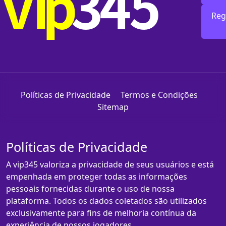
Reg
Políticas de Privacidade
Termos e Condições
Sitemap
Políticas de Privacidade
A vip345 valoriza a privacidade de seus usuários e está
empenhada em proteger todas as informações
pessoais fornecidas durante o uso de nossa
plataforma. Todos os dados coletados são utilizados
exclusivamente para fins de melhoria contínua da
experiência de nossos jogadores.