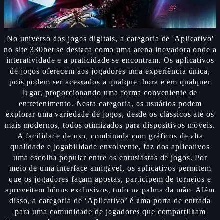
No universo dos jogos digitais, a categoria de 'Aplicativo'
no site 330bet se destaca como uma arena inovadora onde a
interatividade e a praticidade se encontram. Os aplicativos
de jogos oferecem aos jogadores uma experiência única,
pois podem ser acessados a qualquer hora e em qualquer
lugar, proporcionando uma forma conveniente de
entretenimento. Nesta categoria, os usuários podem
explorar uma variedade de jogos, desde os clássicos até os
mais modernos, todos otimizados para dispositivos móveis.
A facilidade de uso, combinada com gráficos de alta
qualidade e jogabilidade envolvente, faz dos aplicativos
uma escolha popular entre os entusiastas de jogos. Por
meio de uma interface amigável, os aplicativos permitem
que os jogadores façam apostas, participem de torneios e
aproveitem bônus exclusivos, tudo na palma da mão. Além
disso, a categoria de ‘Aplicativo’ é uma porta de entrada
para uma comunidade de jogadores que compartilham