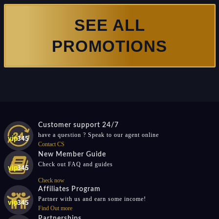
SEE ALL
PROMOTIONS
Customer support 24/7
have a question ? Speak to our agent online
Contact CS
New Member Guide
Check out FAQ and guides
Check now
Affiliates Program
Partner with us and earn some income!
Find Out more
Partnerships