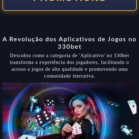
A Revolução dos Aplicativos de Jogos no
330bet
Descubra como a categoria de 'Aplicativo' no 330bet
transforma a experiência dos jogadores, facilitando o
acesso a jogos de alta qualidade e promovendo uma
comunidade interativa.