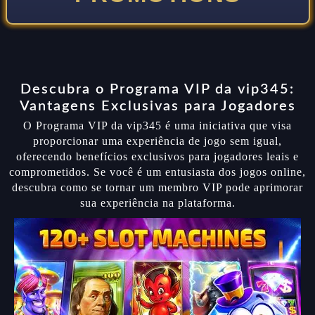
Descubra o Programa VIP da vip345:
Vantagens Exclusivas para Jogadores
O Programa VIP da vip345 é uma iniciativa que visa
proporcionar uma experiência de jogo sem igual,
oferecendo benefícios exclusivos para jogadores leais e
comprometidos. Se você é um entusiasta dos jogos online,
descubra como se tornar um membro VIP pode aprimorar
sua experiência na plataforma.