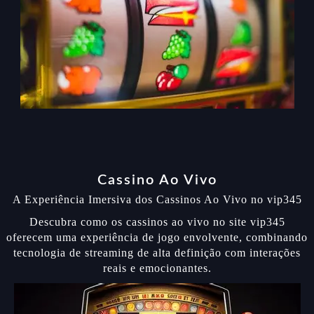
Cassino Ao Vivo
A Experiência Imersiva dos Cassinos Ao Vivo no vip345
Descubra como os cassinos ao vivo no site vip345
oferecem uma experiência de jogo envolvente, combinando
tecnologia de streaming de alta definição com interações
reais e emocionantes.