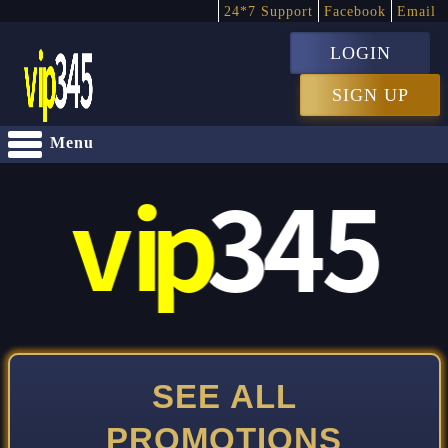
24*7 Support
Facebook
Email
LOGIN
SIGN UP
Menu
SEE ALL
PROMOTIONS