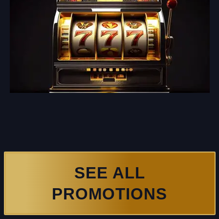
SEE ALL
PROMOTIONS