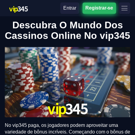
Entrar
Registrar-se
Descubra O Mundo Dos
Cassinos Online No vip345
No vip345 paga, os jogadores podem aproveitar uma
variedade de bônus incríveis. Começando com o bônus de