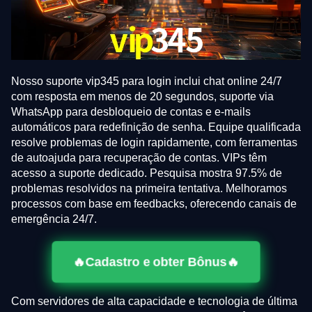
Nosso suporte vip345 para login inclui chat online 24/7
com resposta em menos de 20 segundos, suporte via
WhatsApp para desbloqueio de contas e e-mails
automáticos para redefinição de senha. Equipe qualificada
resolve problemas de login rapidamente, com ferramentas
de autoajuda para recuperação de contas. VIPs têm
acesso a suporte dedicado. Pesquisa mostra 97.5% de
problemas resolvidos na primeira tentativa. Melhoramos
processos com base em feedbacks, oferecendo canais de
emergência 24/7.
🔥Cadastro e obter Bônus🔥
Com servidores de alta capacidade e tecnologia de última