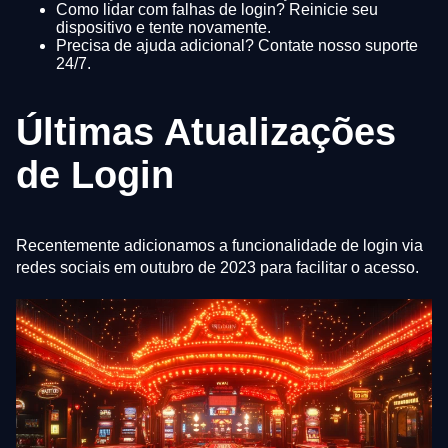
Como lidar com falhas de login? Reinicie seu
dispositivo e tente novamente.
Precisa de ajuda adicional? Contate nosso suporte
24/7.
Últimas Atualizações
de Login
Recentemente adicionamos a funcionalidade de login via
redes sociais em outubro de 2023 para facilitar o acesso.