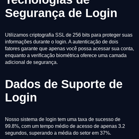
Segurança de Login
Utilizamos criptografia SSL de 256 bits para proteger suas
informações durante o login. A autenticação de dois
fatores garante que apenas você possa acessar sua conta,
enquanto a verificação biométrica oferece uma camada
adicional de segurança.
Dados de Suporte de
Login
Nosso sistema de login tem uma taxa de sucesso de
99.8%, com um tempo médio de acesso de apenas 3.2
segundos, superando a média do setor em 37%.