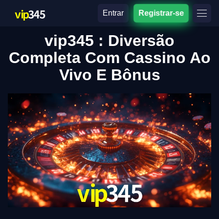
Entrar
Registrar-se
vip345 : Diversão
Completa Com Cassino Ao
Vivo E Bônus