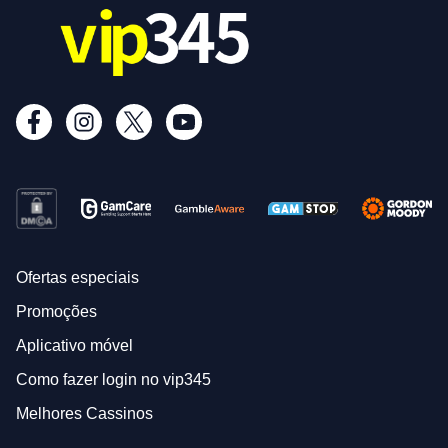
Ofertas especiais
Promoções
Aplicativo móvel
Como fazer login no vip345
Melhores Cassinos