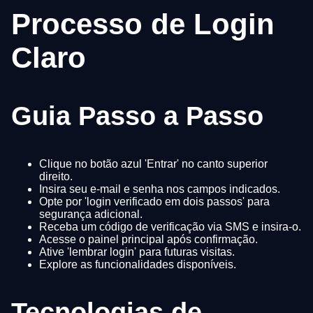
Processo de Login
Claro
Guia Passo a Passo
Clique no botão azul 'Entrar' no canto superior
direito.
Insira seu e-mail e senha nos campos indicados.
Opte por 'login verificado em dois passos' para
segurança adicional.
Receba um código de verificação via SMS e insira-o.
Acesse o painel principal após confirmação.
Ative 'lembrar login' para futuras visitas.
Explore as funcionalidades disponíveis.
Tecnologias de