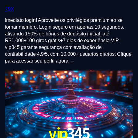
79X
Imediato login! Aproveite os privilégios premium ao se
tornar membro. Login seguro em apenas 10 segundos,
ativando 150% de bônus de depósito inicial, até
R$1,000+100 giros grátis+7 dias de experiência VIP.
vip345 garante segurança com avaliação de
confiabilidade 4.9/5, com 10,000+ usuários diários. Clique
para acessar seu perfil agora →