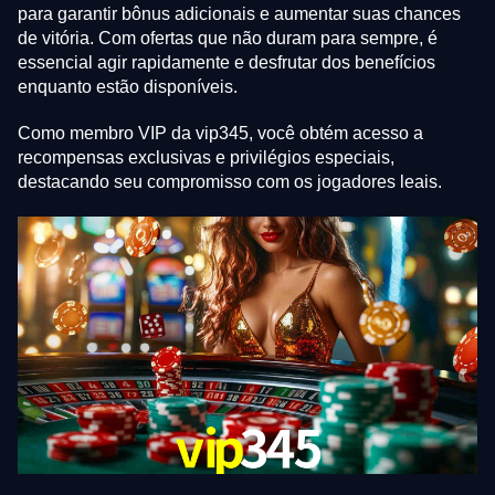
para garantir bônus adicionais e aumentar suas chances
de vitória. Com ofertas que não duram para sempre, é
essencial agir rapidamente e desfrutar dos benefícios
enquanto estão disponíveis.
Como membro VIP da vip345, você obtém acesso a
recompensas exclusivas e privilégios especiais,
destacando seu compromisso com os jogadores leais.