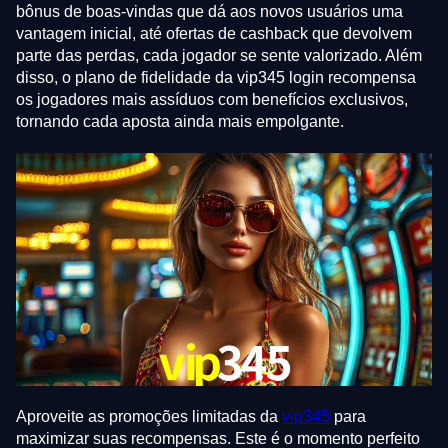
bônus de boas-vindas que dá aos novos usuários uma
vantagem inicial, até ofertas de cashback que devolvem
parte das perdas, cada jogador se sente valorizado. Além
disso, o plano de fidelidade da vip345 login recompensa
os jogadores mais assíduos com benefícios exclusivos,
tornando cada aposta ainda mais empolgante.
Aproveite as promoções limitadas da
vip345
para
maximizar suas recompensas. Este é o momento perfeito