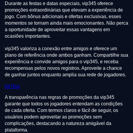
Durante as festas e datas especiais, vip345 oferece
promoções extraordinárias que elevam a experiência de
jogo. Com bônus adicionais e ofertas exclusivas, esses
momentos se tornam ainda mais emocionantes. Não perca
a oportunidade de aproveitar essas vantagens em
ocasiões importantes.
vip345 valoriza a conexão entre amigos e oferece um
plano de referência onde ambos ganham. Compartilhe sua
experiência e convide amigos para o vip345, e receba
recompensas pelos novos registros. Aproveite a chance
de ganhar juntos enquanto amplia sua rede de jogadores.
667Bet
A transparência nas regras de promoções da vip345
garante que todos os jogadores entendam as condições
de cada oferta. Com termos claros e fácil de seguir, os
usuários podem aproveitar as promoções sem
complicações, destacando a natureza amigável da
plataforma.