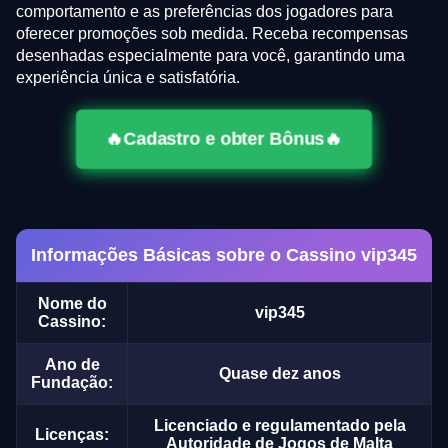
comportamento e as preferências dos jogadores para
oferecer promoções sob medida. Receba recompensas
desenhadas especialmente para você, garantindo uma
experiência única e satisfatória.
🔥Cadastro e obter Bônus🔥
Informações Básicas sobre o Cassino vip345
Nome do
vip345
Cassino:
Ano de
Quase dez anos
Fundação:
Licenciado e regulamentado pela
Licenças:
Autoridade de Jogos de Malta