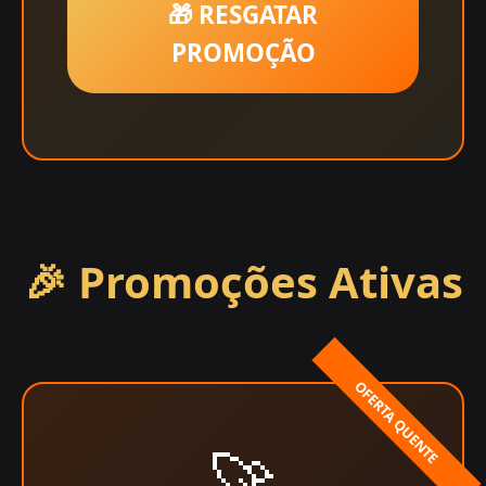
🎁 RESGATAR
PROMOÇÃO
🎉 Promoções Ativas
🚀