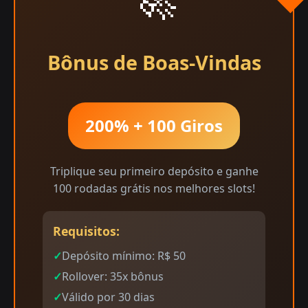
Bônus de Boas-Vindas
200% + 100 Giros
Triplique seu primeiro depósito e ganhe
100 rodadas grátis nos melhores slots!
Requisitos:
Depósito mínimo: R$ 50
Rollover: 35x bônus
Válido por 30 dias