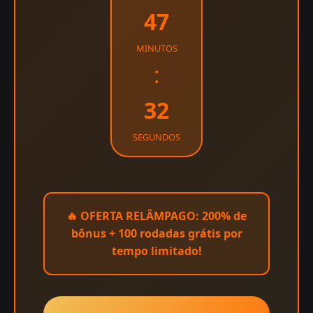
47
MINUTOS
:
32
SEGUNDOS
🔥
OFERTA RELÂMPAGO:
200% de
bônus + 100 rodadas grátis por
tempo limitado!