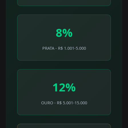
8%
PRATA - R$ 1.001-5.000
12%
OURO - R$ 5.001-15.000