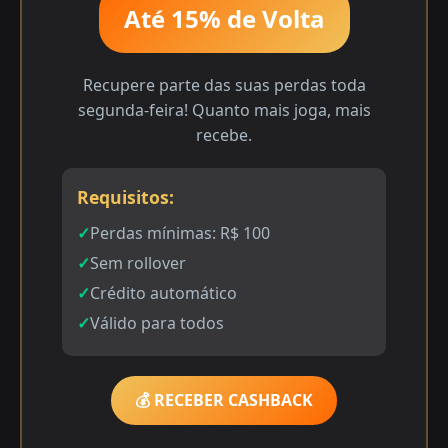
Até 15% de Volta
Recupere parte das suas perdas toda
segunda-feira! Quanto mais joga, mais
recebe.
Requisitos:
Perdas mínimas: R$ 100
Sem rollover
Crédito automático
Válido para todos
💰 RECEBER CASHBACK