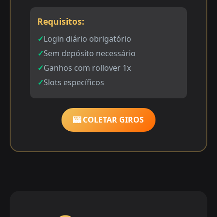
Requisitos:
Login diário obrigatório
Sem depósito necessário
Ganhos com rollover 1x
Slots específicos
🎰 COLETAR GIROS